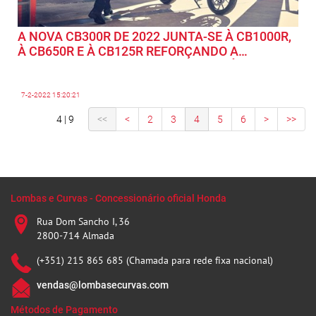
A NOVA CB300R DE 2022 JUNTA-SE À CB1000R,
À CB650R E À CB125R REFORÇANDO A
EXCLUSIVA GAMA NEO SPORTS CAFÉ DA
HONDA
7-2-2022
15:20:21
4 | 9
<<
<
2
3
4
5
6
>
>>
Lombas e Curvas - Concessionário oficial Honda
Rua Dom Sancho I, 36
2800-714 Almada
(+351) 215 865 685 (Chamada para rede fixa nacional)
vendas@lombasecurvas.com
Métodos de Pagamento