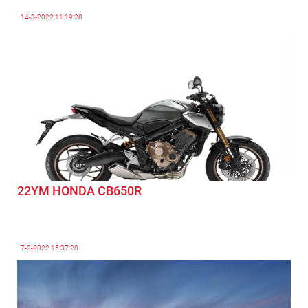
14-3-2022
11:19:28
22YM HONDA CB650R
7-2-2022
15:37:28