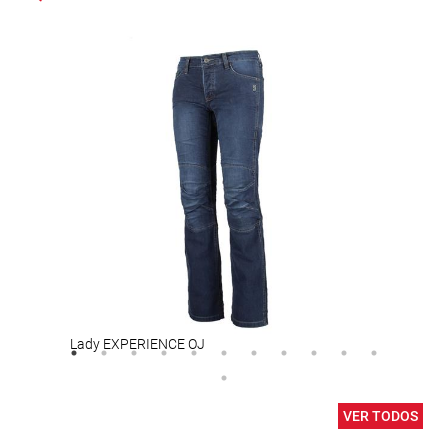
Lady EXPERIENCE OJ
Lad
VER TODOS