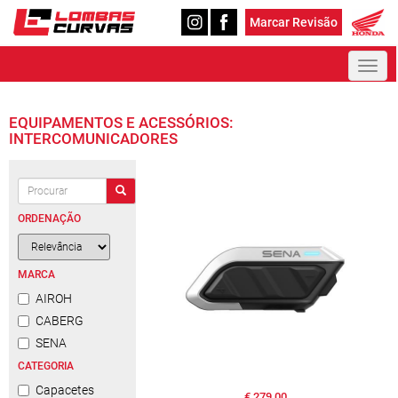
Marcar Revisão
Toggl
naviga
EQUIPAMENTOS E ACESSÓRIOS:
INTERCOMUNICADORES
ORDENAÇÃO
MARCA
AIROH
CABERG
SENA
CATEGORIA
Capacetes
€ 279,00