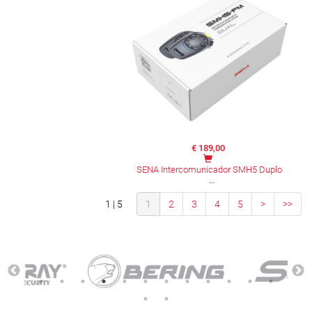
€ 189,00
SENA Intercomunicador SMH5 Duplo
1 | 5
1
2
3
4
5
>
>>