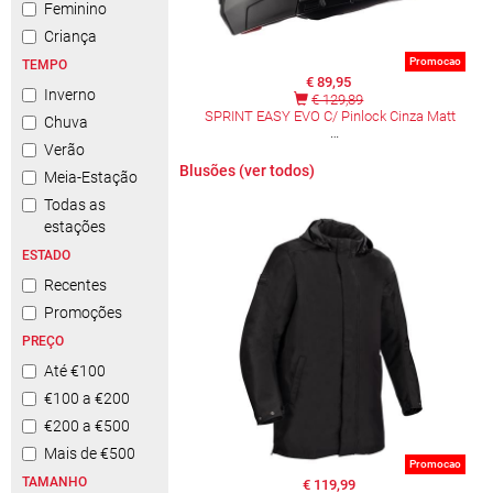
Feminino
Criança
Promocao
TEMPO
€ 89,95
Inverno
€ 129,89
SPRINT EASY EVO C/ Pinlock Cinza Matt
Chuva
Verão
Blusões (ver todos)
Meia-Estação
Todas as
estações
ESTADO
Recentes
Promoções
PREÇO
Até €100
€100 a €200
€200 a €500
Mais de €500
Promocao
TAMANHO
€ 119,99