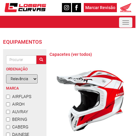
Marcar Revisão
Toggl
naviga
EQUIPAMENTOS
Capacetes (ver todos)
ORDENAÇÃO
MARCA
AIRFLAPS
AIROH
AUVRAY
BERING
CABERG
DAINESE