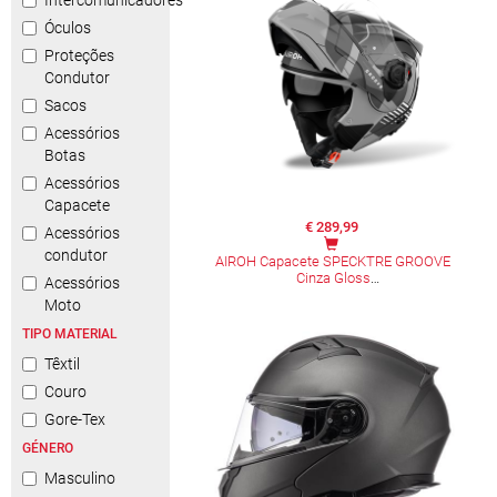
Intercomunicadores
Óculos
Proteções
Condutor
Sacos
Acessórios
Botas
Acessórios
Capacete
€ 289,99
Acessórios
condutor
AIROH Capacete SPECKTRE GROOVE
Cinza Gloss
Acessórios
Moto
TIPO MATERIAL
Têxtil
Couro
Gore-Tex
GÉNERO
Masculino