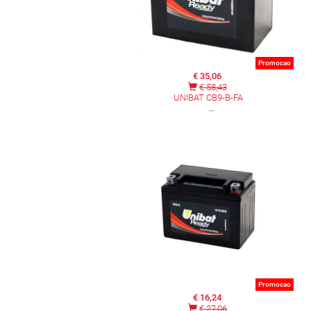
Promocao
€ 35,06
€ 58,43
UNIBAT CB9-B-FA
Promocao
€ 16,24
€ 27,06