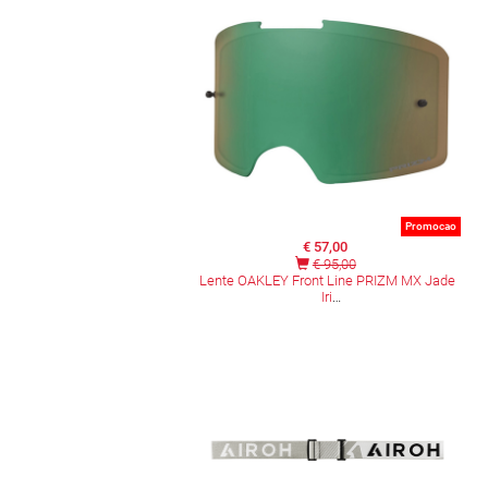
Promocao
€ 57,00
€ 95,00
Lente OAKLEY Front Line PRIZM MX Jade
Iri