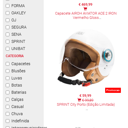
€ 469,99
FORMA
OAKLEY
Capacete AIROH AVIATOR ACE 2 IRON
Vermelho Gloss
OJ
SEGURA
SENA
SPRINT
UNIBAT
CATEGORIA
Capacetes
Blusões
Luvas
Botas
Promocao
Baterias
€ 59,99
Calças
€ 99,89
SPRINT City Porto (Edição Limitada)
Casual
Chuva
Indefinida