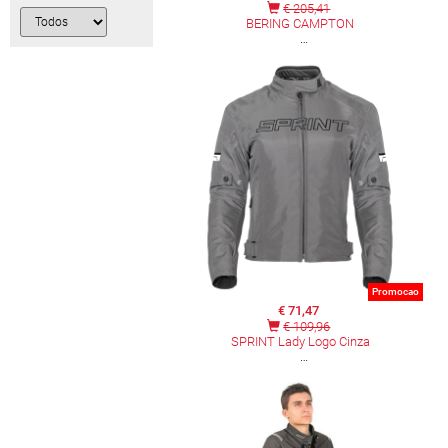
€ 205,41
BERING CAMPTON
Promocao
€ 71,47
€ 109,96
SPRINT Lady Logo Cinza