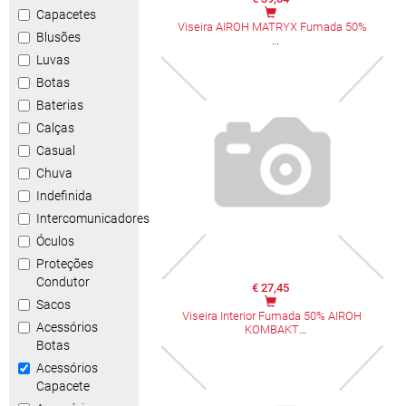
Capacetes
Viseira AIROH MATRYX Fumada 50%
Blusões
Luvas
Botas
Baterias
Calças
Casual
Chuva
Indefinida
Intercomunicadores
Óculos
Proteções
Condutor
€ 27,45
Sacos
Viseira Interior Fumada 50% AIROH
Acessórios
KOMBAKT
Botas
Acessórios
Capacete