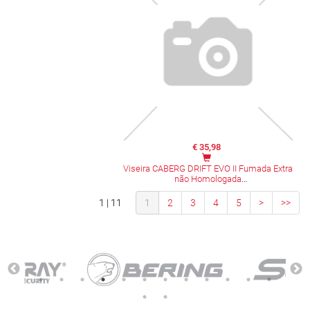
€ 35,98
Viseira CABERG DRIFT EVO II Fumada Extra
não Homologada
1 | 11
1
2
3
4
5
>
>>