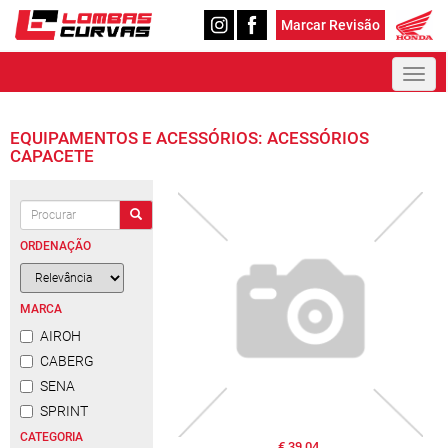
Marcar Revisão
Toggl
naviga
EQUIPAMENTOS E ACESSÓRIOS: ACESSÓRIOS
CAPACETE
ORDENAÇÃO
MARCA
AIROH
CABERG
SENA
SPRINT
CATEGORIA
€ 39,04