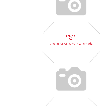
€ 34,16
Viseira AIROH SPARK 2 Fumada