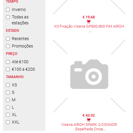
TEMPO
Inverno
Todas as
€ 19,68
estações
Kit Fixação Viseira GP800/800 FIM AIROH
ESTADO
Recentes
Promoções
PREÇO
Até €100
€100 a €200
TAMANHO
XS
S
M
L
XL
€ 43,92
XXL
Viseira AIROH SPARK 2/CONNOR
Espelhada Cinza