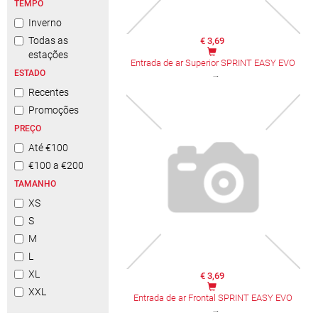
TEMPO
Inverno
Todas as
€ 3,69
estações
Entrada de ar Superior SPRINT EASY EVO
ESTADO
Recentes
Promoções
PREÇO
Até €100
€100 a €200
TAMANHO
XS
S
M
L
XL
€ 3,69
XXL
Entrada de ar Frontal SPRINT EASY EVO