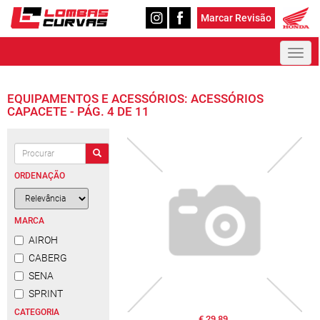
Marcar Revisão
Toggl
naviga
EQUIPAMENTOS E ACESSÓRIOS: ACESSÓRIOS
CAPACETE - PÁG. 4 DE 11
ORDENAÇÃO
MARCA
AIROH
CABERG
SENA
SPRINT
CATEGORIA
€ 29,89