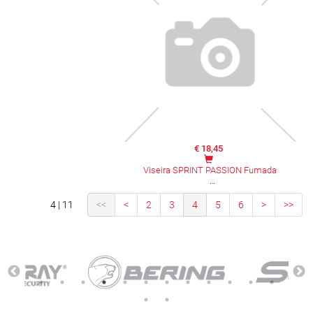
€ 18,45
Viseira SPRINT PASSION Fumada
4 | 11
<<
<
2
3
4
5
6
>
>>