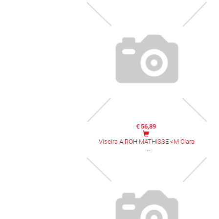
€ 56,89
Viseira AIROH MATHISSE <M Clara