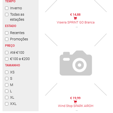
TEMPO
Inverno
Todas as
€ 14,88
estações
Viseira SPRINT GO Branca
ESTADO
Recentes
Promoções
PREÇO
Até €100
€100 a €200
TAMANHO
XS
S
M
L
XL
€ 19,99
XXL
Wind Stop SPARK AIROH