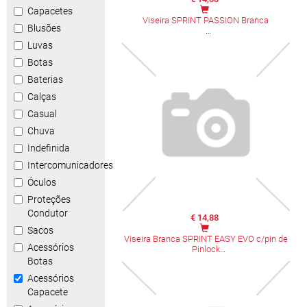
Capacetes
Viseira SPRINT PASSION Branca
Blusões
Luvas
Botas
Baterias
Calças
Casual
Chuva
Indefinida
Intercomunicadores
Óculos
Proteções
Condutor
€ 14,88
Sacos
Viseira Branca SPRINT EASY EVO c/pin de
Acessórios
Pinlock
Botas
Acessórios
Capacete