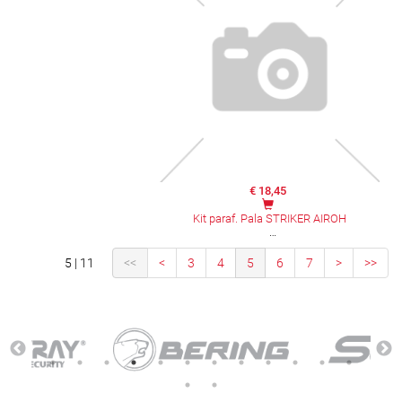
€ 18,45
Kit paraf. Pala STRIKER AIROH
5 | 11
<<
<
3
4
5
6
7
>
>>