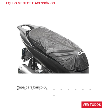
EQUIPAMENTOS E ACESSÓRIOS
Capa para banco OJ
Port
VER TODOS