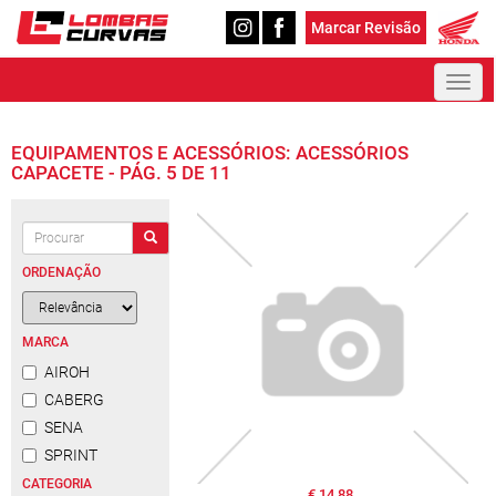
Marcar Revisão
Toggl
naviga
EQUIPAMENTOS E ACESSÓRIOS: ACESSÓRIOS
CAPACETE - PÁG. 5 DE 11
ORDENAÇÃO
MARCA
AIROH
CABERG
SENA
SPRINT
CATEGORIA
€ 14,88