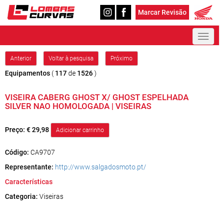
Marcar Revisão
Toggl
naviga
Anterior
Voltar à pesquisa
Próximo
Equipamentos
(
117
de
1526
)
VISEIRA CABERG GHOST X/ GHOST ESPELHADA
SILVER NAO HOMOLOGADA | VISEIRAS
Preço:
€ 29,98
Código:
CA9707
Representante:
http://www.salgadosmoto.pt/
Características
Categoria:
Viseiras