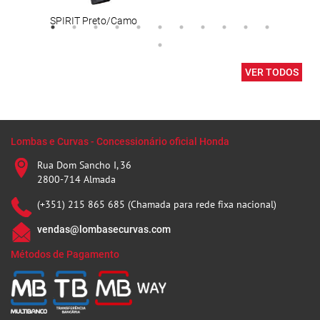
SPIRIT Preto/Camo
Lady
VER TODOS
Lombas e Curvas - Concessionário oficial Honda
Rua Dom Sancho I, 36
2800-714 Almada
(+351) 215 865 685 (Chamada para rede fixa nacional)
vendas@lombasecurvas.com
Métodos de Pagamento