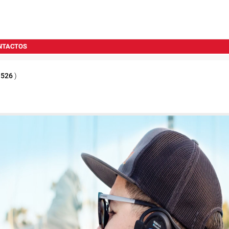
NTACTOS
1526
)