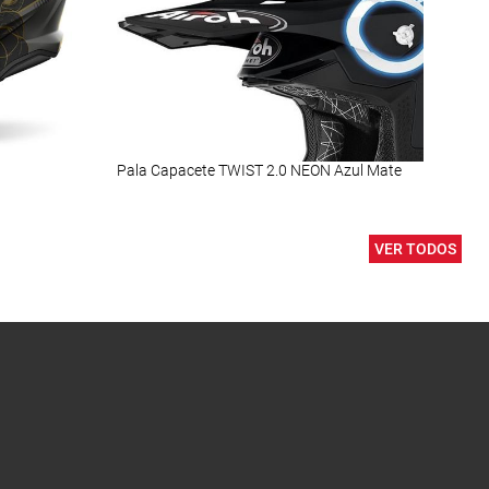
Pala Capacete TWIST 2.0 NEON Azul Mate
Forr
VER TODOS