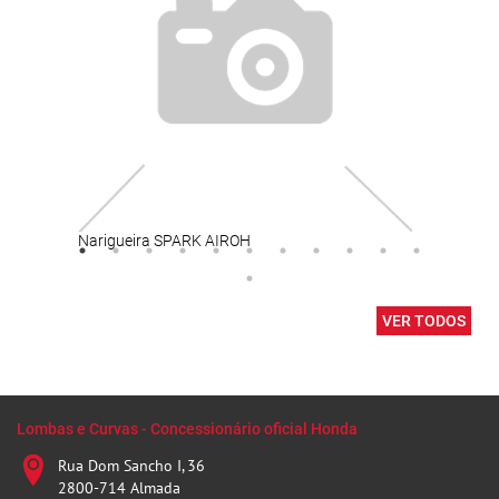
Narigueira SPARK AIROH
LADY
VER TODOS
Lombas e Curvas - Concessionário oficial Honda
Rua Dom Sancho I, 36
2800-714 Almada