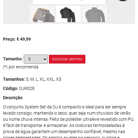
Preço:
€ 49,99
Tamanho:
(*) por encomenda
Tamanhos:
S, M, L, XL, XXL, XS
Código:
OJR028
Descrição
O conjunto System Set da OJ é compacto e ideal para ser sempre
levado consigo, mantendo-o seco, quer seja num chuvisco de verão
ou numa chuva intensa. Feito de poliéster ultraleve revestido com PU,
é fácil de transportar e armazenar. As costuras termosseladas à
prova de água garantem um desempenho confiável, mesmo nas
piores tempestades. Os amplos ajustes no pescoço, punhos e