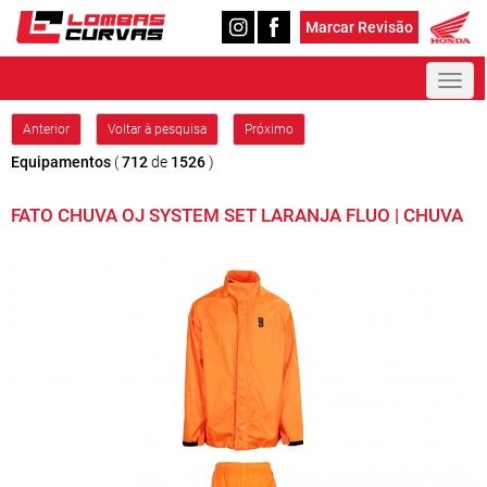
Marcar Revisão
Toggl
naviga
Anterior
Voltar à pesquisa
Próximo
Equipamentos
(
712
de
1526
)
FATO CHUVA OJ SYSTEM SET LARANJA FLUO | CHUVA