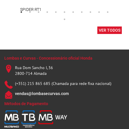
SPIDER RT1
Capa
VER TODOS
Lombas e Curvas - Concessionário oficial Honda
Rua Dom Sancho I, 36
2800-714 Almada
(+351) 215 865 685 (Chamada para rede fixa nacional)
vendas@lombasecurvas.com
Métodos de Pagamento