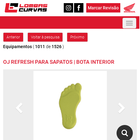
Marcar Revisão
Toggl
naviga
Anterior
Voltar à pesquisa
Próximo
Equipamentos
(
1011
de
1526
)
OJ REFRESH PARA SAPATOS | BOTA INTERIOR