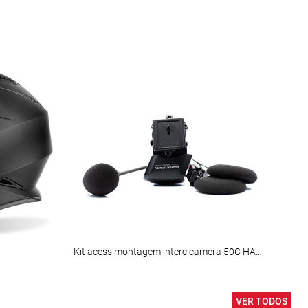
Kit acess montagem interc camera 50C HARMON KARDON
ZAND
VER TODOS