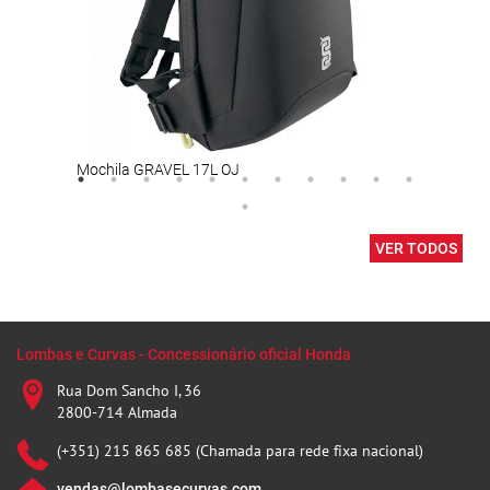
Mochila GRAVEL 17L OJ
TWI
VER TODOS
Lombas e Curvas - Concessionário oficial Honda
Rua Dom Sancho I, 36
2800-714 Almada
(+351) 215 865 685 (Chamada para rede fixa nacional)
vendas@lombasecurvas.com