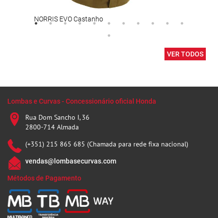
NORRIS EVO Castanho
TERR
VER TODOS
Lombas e Curvas - Concessionário oficial Honda
Rua Dom Sancho I, 36
2800-714 Almada
(+351) 215 865 685 (Chamada para rede fixa nacional)
vendas@lombasecurvas.com
Métodos de Pagamento