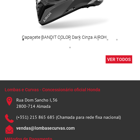
Capacete BANDIT COLOR Dark Cinza AIROH
Pro-
VER TODOS
Lombas e Curvas - Concessionário oficial Honda
Rua Dom Sancho I, 36
2800-714 Almada
(+351) 215 865 685 (Chamada para rede fixa nacional)
vendas@lombasecurvas.com
Métodos de Pagamento