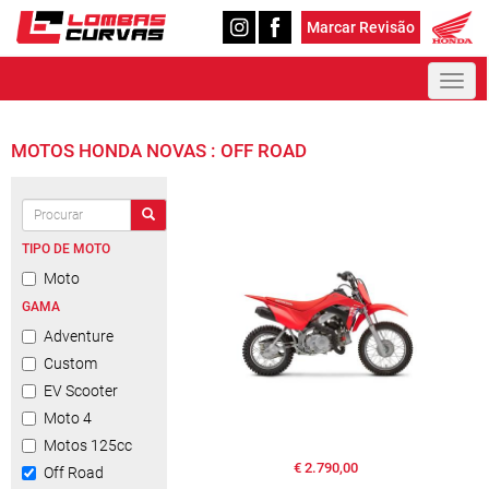
Marcar Revisão
Toggl
naviga
MOTOS HONDA NOVAS : OFF ROAD
TIPO DE MOTO
Moto
GAMA
Adventure
Custom
EV Scooter
Moto 4
Motos 125cc
€ 2.790,00
Off Road