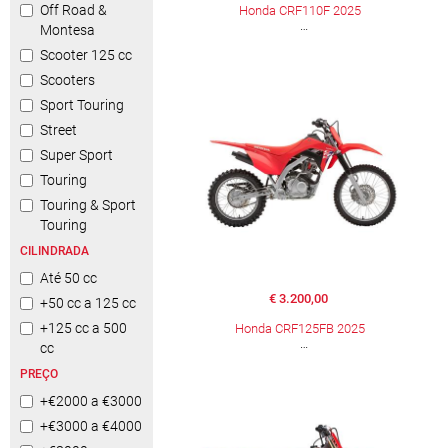
Off Road &
Honda CRF110F 2025
Montesa
Scooter 125 cc
Scooters
Sport Touring
Street
Super Sport
Touring
Touring & Sport
Touring
CILINDRADA
Até 50 cc
€ 3.200,00
+50 cc a 125 cc
+125 cc a 500
Honda CRF125FB 2025
cc
PREÇO
+€2000 a €3000
+€3000 a €4000