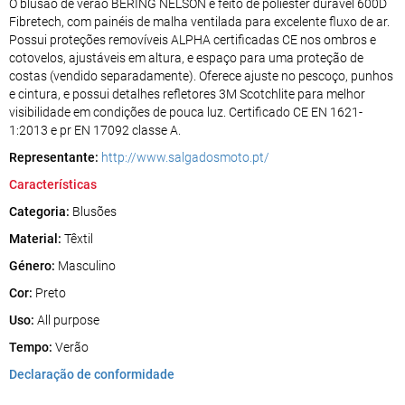
O blusão de verão BERING NELSON é feito de poliéster durável 600D
Fibretech, com painéis de malha ventilada para excelente fluxo de ar.
Possui proteções removíveis ALPHA certificadas CE nos ombros e
cotovelos, ajustáveis em altura, e espaço para uma proteção de
costas (vendido separadamente). Oferece ajuste no pescoço, punhos
e cintura, e possui detalhes refletores 3M Scotchlite para melhor
visibilidade em condições de pouca luz. Certificado CE EN 1621-
1:2013 e pr EN 17092 classe A.
Representante:
http://www.salgadosmoto.pt/
Características
Categoria:
Blusões
Material:
Têxtil
Género:
Masculino
Cor:
Preto
Uso:
All purpose
Tempo:
Verão
Declaração de conformidade