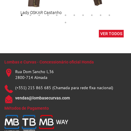
Lady OSKAR Castanho
Lent
VER TODOS
Lombas e Curvas - Concessionário oficial Honda
Rua Dom Sancho I, 36
2800-714 Almada
(+351) 215 865 685 (Chamada para rede fixa nacional)
vendas@lombasecurvas.com
Métodos de Pagamento