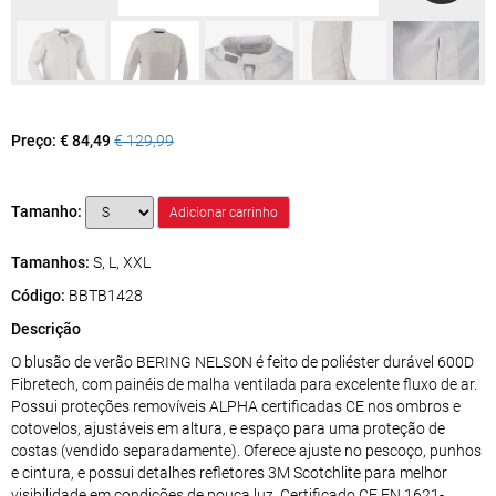
Preço:
€ 84,49
€ 129,99
Tamanho:
Tamanhos:
S, L, XXL
Código:
BBTB1428
Descrição
O blusão de verão BERING NELSON é feito de poliéster durável 600D
Fibretech, com painéis de malha ventilada para excelente fluxo de ar.
Possui proteções removíveis ALPHA certificadas CE nos ombros e
cotovelos, ajustáveis em altura, e espaço para uma proteção de
costas (vendido separadamente). Oferece ajuste no pescoço, punhos
e cintura, e possui detalhes refletores 3M Scotchlite para melhor
visibilidade em condições de pouca luz. Certificado CE EN 1621-