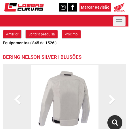
Marcar Revisão
Toggl
naviga
Anterior
Voltar à pesquisa
Próximo
Equipamentos
(
845
de
1526
)
BERING NELSON SILVER | BLUSÕES