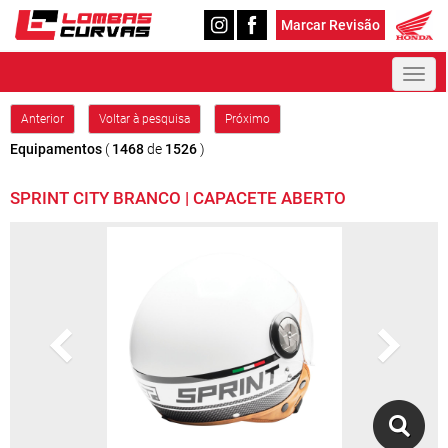
Marcar Revisão
Toggl
naviga
Anterior
Voltar à pesquisa
Próximo
Equipamentos
(
1468
de
1526
)
SPRINT CITY BRANCO | CAPACETE ABERTO