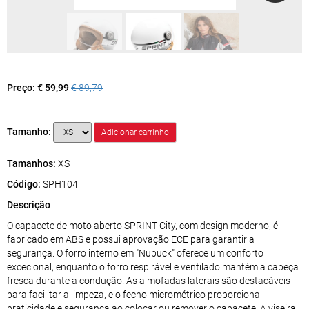
Preço:
€ 59,99
€ 89,79
Tamanho:
Tamanhos:
XS
Código:
SPH104
Descrição
O capacete de moto aberto SPRINT City, com design moderno, é
fabricado em ABS e possui aprovação ECE para garantir a
segurança. O forro interno em "Nubuck" oferece um conforto
excecional, enquanto o forro respirável e ventilado mantém a cabeça
fresca durante a condução. As almofadas laterais são destacáveis
para facilitar a limpeza, e o fecho micrométrico proporciona
praticidade e segurança ao colocar ou remover o capacete. A viseira