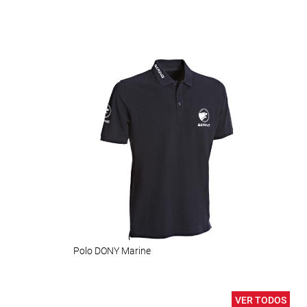
Polo DONY Marine
CTZ
VER TODOS