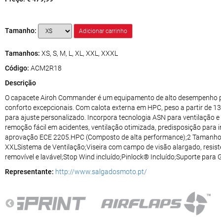
Tamanho:
Tamanhos:
XS, S, M, L, XL, XXL, XXXL
Código:
ACM2R18
Descrição
O capacete Airoh Commander é um equipamento de alto desempenho pr
conforto excepcionais. Com calota externa em HPC, peso a partir de 1
para ajuste personalizado. Incorpora tecnologia ASN para ventilação e
remoção fácil em acidentes, ventilação otimizada, predisposição para 
aprovação ECE 2205.HPC (Composto de alta performance);2 Tamanhos d
XXLSistema de Ventilação;Viseira com campo de visão alargado, resiste
removível e lavável;Stop Wind incluído;Pinlock® Incluído;Suporte para
Representante:
http://www.salgadosmoto.pt/