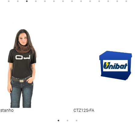
astanho
CTZ12S-FA