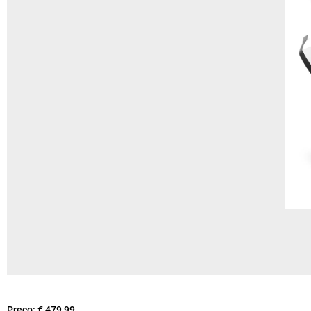
Preço:
€ 479,99