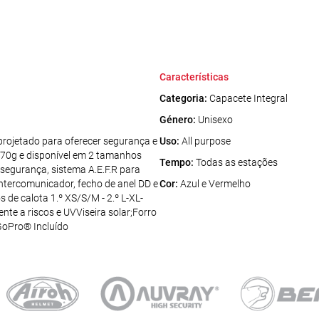
Características
Categoria:
Capacete Integral
Género:
Unisexo
ojetado para oferecer segurança e
Uso:
All purpose
370g e disponível em 2 tamanhos
Tempo:
Todas as estações
 segurança, sistema A.E.F.R para
intercomunicador, fecho de anel DD e
Cor:
Azul e Vermelho
e calota 1.º XS/S/M - 2.º L-XL-
nte a riscos e UVViseira solar;Forro
 GoPro® Incluído