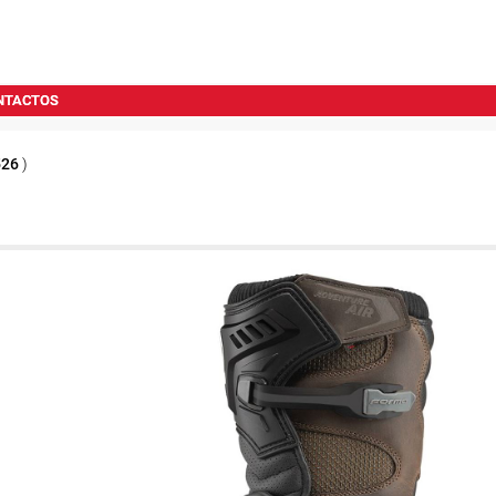
NTACTOS
526
)