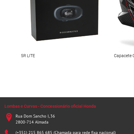
5R LITE
Lombas e Curvas - Concessionário oficial Honda
Rua Dom Sancho I, 36
2800-714 Almada
(+351) 215 865 685 (Chamada para rede fixa nacional)