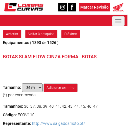
Marcar Revisão
Toggl
naviga
Anterior
Voltar à pesquisa
Próximo
Equipamentos
(
1393
de
1526
)
BOTAS SLAM FLOW CINZA FORMA | BOTAS
Tamanho:
(*) por encomenda
Tamanhos:
36, 37, 38, 39, 40, 41, 42, 43, 44, 45, 46, 47
Código:
FORV110
Representante:
http://www.salgadosmoto.pt/