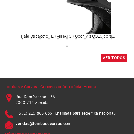
Pala Capacete TERMINATOR Open Vis COLOR branco AIROH
Corr
VER TODOS
Lombas e Curvas - Concessionário oficial Honda
Rua Dom Sancho I, 36
2800-714 Almada
(+351) 215 865 685 (Chamada para rede fixa nacional)
vendas@lombasecurvas.com