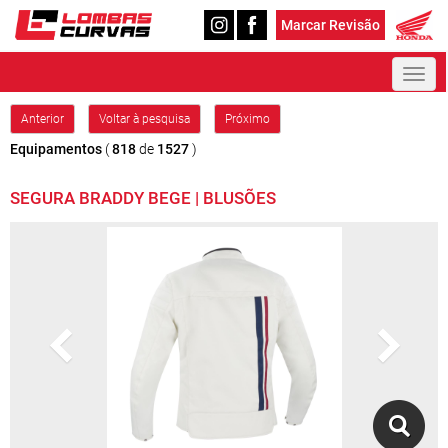
Marcar Revisão
Toggl
naviga
Anterior
Voltar à pesquisa
Próximo
Equipamentos
(
818
de
1527
)
SEGURA BRADDY BEGE | BLUSÕES