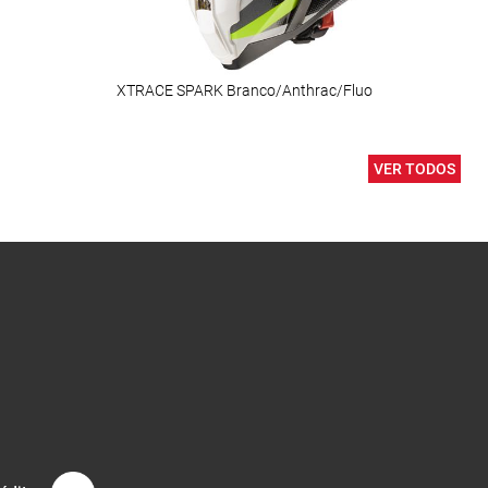
XTRACE SPARK Branco/Anthrac/Fluo
NEW
VER TODOS