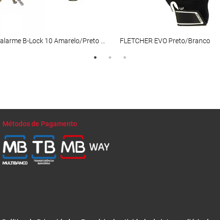
Disco com alarme B-Lock 10 Amarelo/Preto SRA
FLETCHER EVO Preto/Branco
Métodos de Pagamento