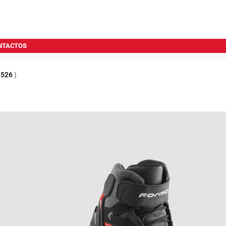
NTACTOS
1526
)