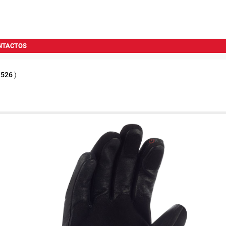
NTACTOS
1526
)