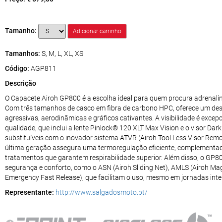
Tamanho:
Tamanhos:
S, M, L, XL, XS
Código:
AGP811
Descrição
O Capacete Airoh GP800 é a escolha ideal para quem procura adrenal
Com três tamanhos de casco em fibra de carbono HPC, oferece um desi
agressivas, aerodinâmicas e gráficos cativantes. A visibilidade é excepc
qualidade, que inclui a lente Pinlock® 120 XLT Max Vision e o visor Da
substituíveis com o inovador sistema ATVR (Airoh Tool Less Visor Remo
última geração assegura uma termoregulação eficiente, complementado
tratamentos que garantem respirabilidade superior. Além disso, o GP8
segurança e conforto, como o ASN (Airoh Sliding Net), AMLS (Airoh Mag
Emergency Fast Release), que facilitam o uso, mesmo em jornadas int
Representante:
http://www.salgadosmoto.pt/