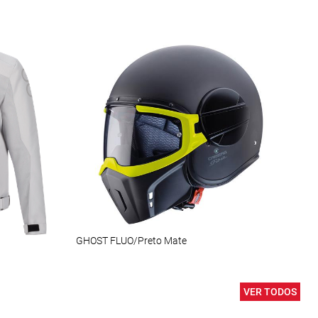
GHOST FLUO/Preto Mate
OJ R
VER TODOS