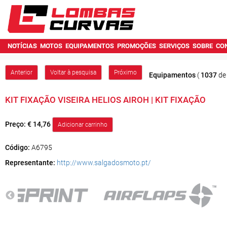
NOTÍCIAS
MOTOS
EQUIPAMENTOS
PROMOÇÕES
SERVIÇOS
SOBRE
CO
Anterior
Voltar à pesquisa
Próximo
Equipamentos
(
1037
d
KIT FIXAÇÃO VISEIRA HELIOS AIROH | KIT FIXAÇÃO
Preço:
€ 14,76
Código:
A6795
Representante:
http://www.salgadosmoto.pt/