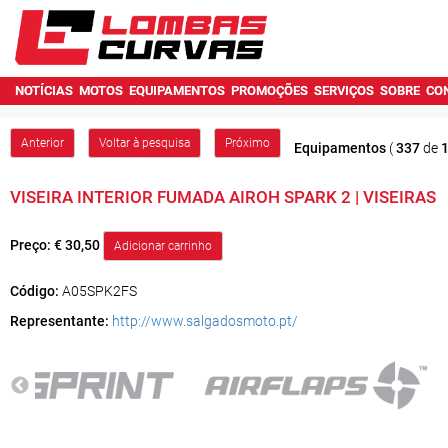
NOTÍCIAS
MOTOS
EQUIPAMENTOS
PROMOÇÕES
SERVIÇOS
SOBRE
CO
Anterior
Voltar à pesquisa
Próximo
Equipamentos
(
337
de
VISEIRA INTERIOR FUMADA AIROH SPARK 2 | VISEIRAS
Preço:
€ 30,50
Código:
A05SPK2FS
Representante:
http://www.salgadosmoto.pt/