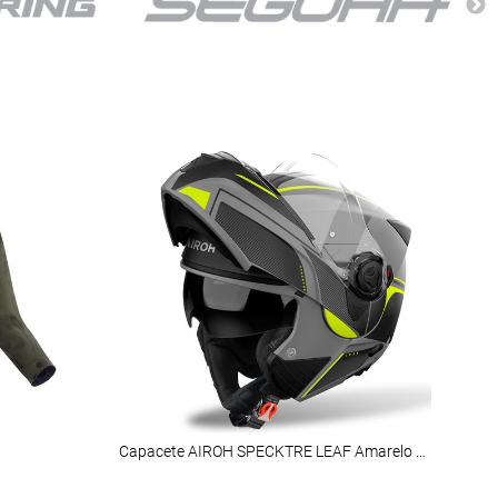
Capacete AIROH SPECKTRE LEAF Amarelo Mate
VOY