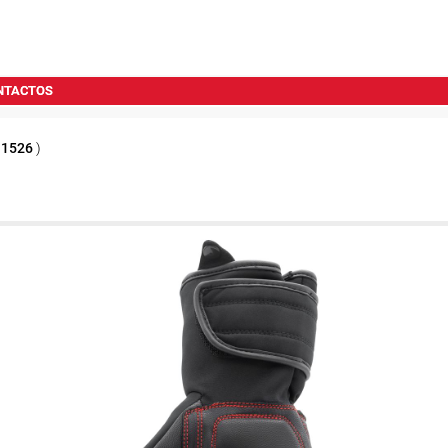
NTACTOS
e
1526
)