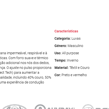
Características
Categoria:
Luvas
Género:
Masculino
na impermeável, respirável e à
Uso:
All purpose
ticas. Com forro suave e térmico
Tempo:
Inverno
ção adicional nos nós dos dedos,
nça. O ajuste no pulso proporciona
Material:
Têxtil e Couro
lect Tech) para aumentar a
Cor:
Preto e vermelho
ualidade, incluindo 40% couro, 50%
a uma experiência de condução