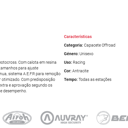
Características
Categoria:
Capacete Offroad
Género:
Unisexo
tocross. Com calota em resina
Uso:
Racing
3 tamanhos para ajuste
Cor:
Antracite
ínua, sistema A.E.F.R para remoção
ar otimizado. Com predisposição
Tempo:
Todas as estações
 extra e aprovação segundo os
o e desempenho.