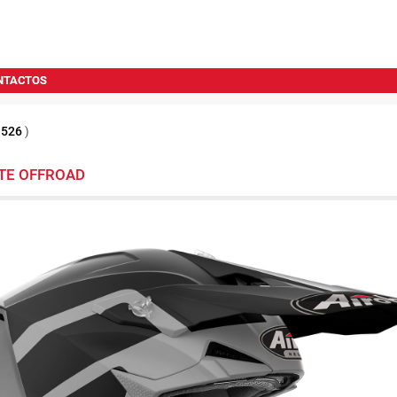
NTACTOS
1526
)
TE OFFROAD