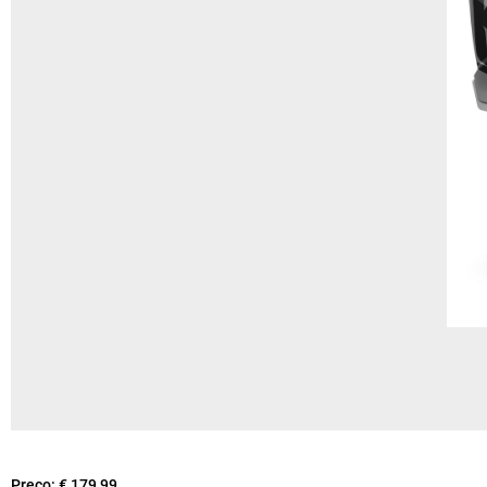
Preço:
€ 179,99