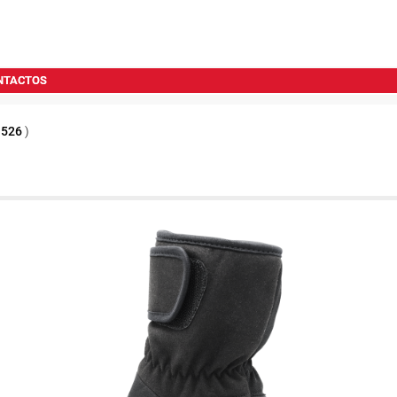
NTACTOS
1526
)