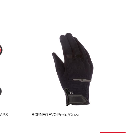
LAPS
BORNEO EVO Preto/Cinza
Lady