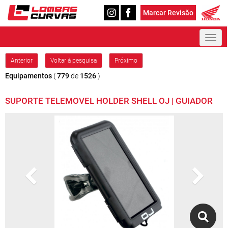
Marcar Revisão
Toggl
naviga
Anterior
Voltar à pesquisa
Próximo
Equipamentos
(
779
de
1526
)
SUPORTE TELEMOVEL HOLDER SHELL OJ | GUIADOR