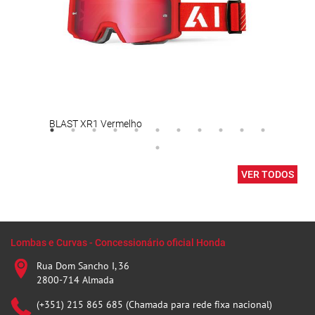
BLAST XR1 Vermelho
Luva
VER TODOS
Lombas e Curvas - Concessionário oficial Honda
Rua Dom Sancho I, 36
2800-714 Almada
(+351) 215 865 685 (Chamada para rede fixa nacional)