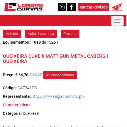
Marcar Revisão
Toggl
naviga
Anterior
Voltar à pesquisa
Próximo
Equipamentos
(
1018
de
1526
)
QUEIXEIRA DUKE II MATT GUN METAL CABERG |
QUEIXEIRA
Preço:
€ 64,70
€ 86,25
Código:
CA7341DB
Representante:
http://www.salgadosmoto.pt/
Características
Categoria:
Queixeira