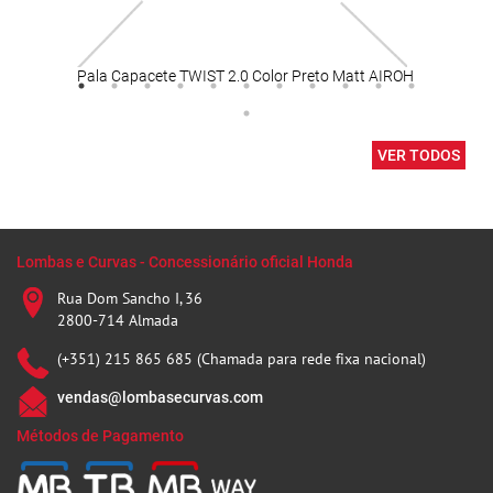
Pala Capacete TWIST 2.0 Color Preto Matt AIROH
Lady
VER TODOS
Lombas e Curvas - Concessionário oficial Honda
Rua Dom Sancho I, 36
2800-714 Almada
(+351) 215 865 685 (Chamada para rede fixa nacional)
vendas@lombasecurvas.com
Métodos de Pagamento