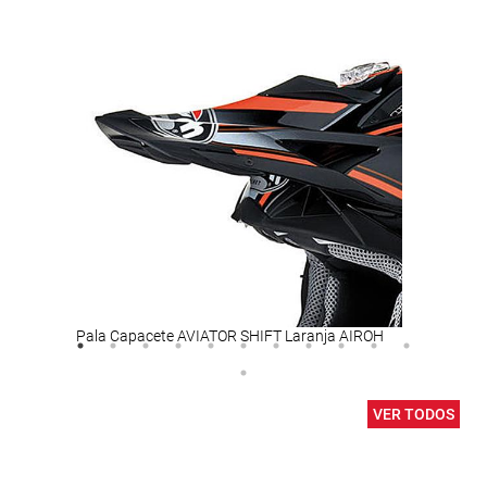
Pala Capacete AVIATOR SHIFT Laranja AIROH
Ténis
VER TODOS