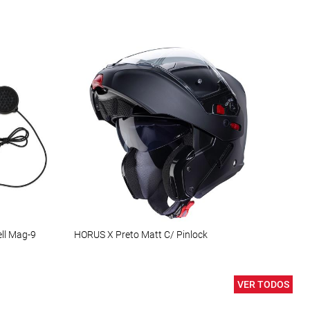
ll Mag-9
HORUS X Preto Matt C/ Pinlock
VER TODOS