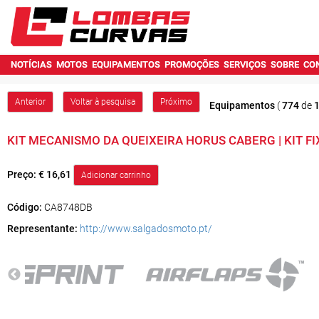
NOTÍCIAS
MOTOS
EQUIPAMENTOS
PROMOÇÕES
SERVIÇOS
SOBRE
CO
Anterior
Voltar à pesquisa
Próximo
Equipamentos
(
774
de
KIT MECANISMO DA QUEIXEIRA HORUS CABERG | KIT F
Preço:
€ 16,61
Código:
CA8748DB
Representante:
http://www.salgadosmoto.pt/