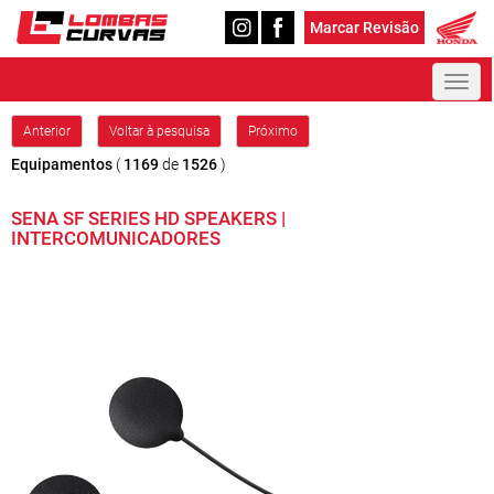
Marcar Revisão
Toggl
naviga
Anterior
Voltar à pesquisa
Próximo
Equipamentos
(
1169
de
1526
)
SENA SF SERIES HD SPEAKERS |
INTERCOMUNICADORES