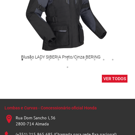
Blusão LADY SIBERIA Preto/Cinza BERING
Vise
VER TODOS
Lombas e Curvas - Concessionário oficial Honda
Rua Dom Sancho I, 36
2800-714 Almada
(+351) 215 865 685 (Chamada para rede fixa nacional)