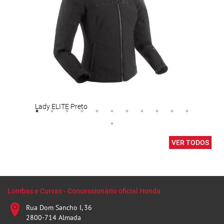
Lady ELITE Preto
Port
VER TODOS
Lombas e Curvas - Concessionário oficial Honda
Rua Dom Sancho I, 36
2800-714 Almada