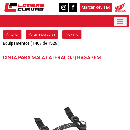
Marcar Revisão
Toggl
naviga
Anterior
Voltar à pesquisa
Próximo
Equipamentos
(
1407
de
1526
)
CINTA PARA MALA LATERAL OJ | BAGAGEM