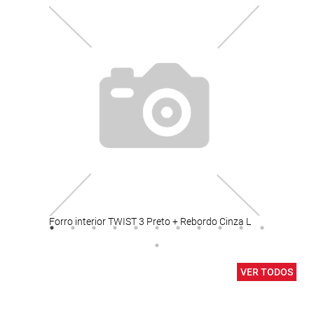
Forro interior TWIST 3 Preto + Rebordo Cinza L
Lady
VER TODOS