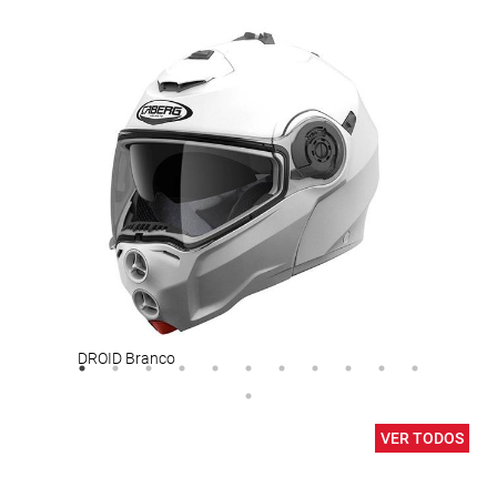
DROID Branco
GOUR
VER TODOS