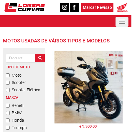
Marcar Revisão
Toggl
naviga
MOTOS USADAS DE VÁRIOS TIPOS E MODELOS
TIPO DE MOTO
Moto
Scooter
Scooter Elétrica
MARCA
Benelli
BMW
Honda
€ 9.900,00
Triumph