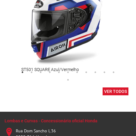
ST501 SQUARE Azul/Vermelho
Fato
VER TODOS
Lombas e Curvas - Concessionário oficial Honda
Rua Dom Sancho I, 36