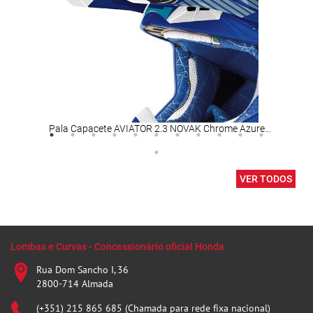
Pala Capacete AVIATOR 2.3 NOVAK Chrome Azure AIROH
Capa
VER TODOS
Lombas e Curvas - Concessionário oficial Honda
Rua Dom Sancho I, 36
2800-714 Almada
(+351) 215 865 685 (Chamada para rede fixa nacional)