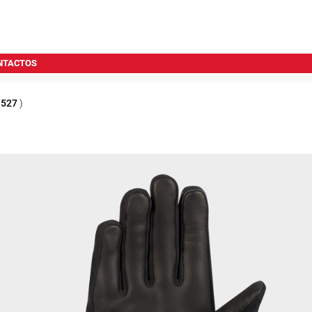
NTACTOS
1527
)