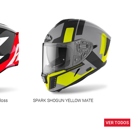
loss
SPARK SHOGUN YELLOW MATE
Blus
VER TODOS