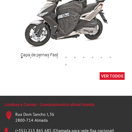
Capa de pernas Fast
Calç
VER TODOS
Lombas e Curvas - Concessionário oficial Honda
Rua Dom Sancho I, 36
2800-714 Almada
(+351) 215 865 685 (Chamada para rede fixa nacional)