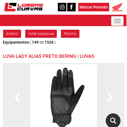
Marcar Revisão
Toggl
naviga
Anterior
Voltar à pesquisa
Próximo
Equipamentos
(
149
de
1526
)
LUVA LADY ALIAS PRETO BERING | LUVAS