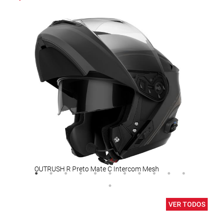
OUTRUSH R Preto Mate C Intercom Mesh
Capa
VER TODOS