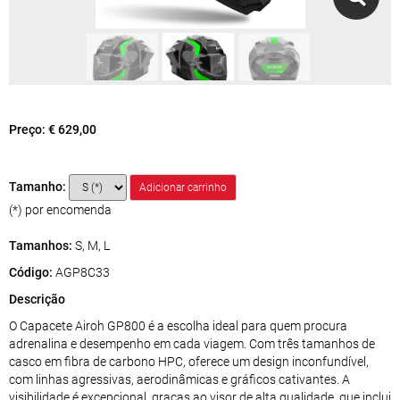
Preço:
€ 629,00
Tamanho:
(*) por encomenda
Tamanhos:
S, M, L
Código:
AGP8C33
Descrição
O Capacete Airoh GP800 é a escolha ideal para quem procura
adrenalina e desempenho em cada viagem. Com três tamanhos de
casco em fibra de carbono HPC, oferece um design inconfundível,
com linhas agressivas, aerodinâmicas e gráficos cativantes. A
visibilidade é excepcional, graças ao visor de alta qualidade, que inclui