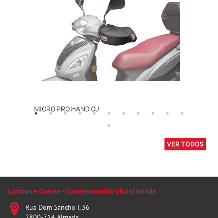
MICRO PRO HAND OJ
VER TODOS
Lombas e Curvas - Concessionário oficial Honda
Rua Dom Sancho I, 36
2800-714 Almada