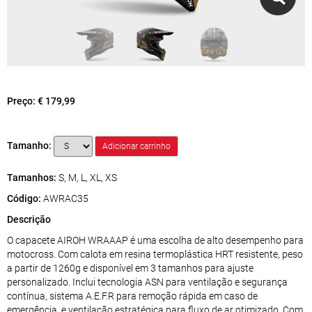
Preço:
€ 179,99
Tamanho:
Tamanhos:
S, M, L, XL, XS
Código:
AWRAC35
Descrição
O capacete AIROH WRAAAP é uma escolha de alto desempenho para
motocross. Com calota em resina termoplástica HRT resistente, peso
a partir de 1260g e disponível em 3 tamanhos para ajuste
personalizado. Inclui tecnologia ASN para ventilação e segurança
contínua, sistema A.E.F.R para remoção rápida em caso de
emergência, e ventilação estratégica para fluxo de ar otimizado. Com