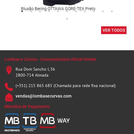
Blusão Bering OTTAWA GORE-TEX Preto
AVIA
VER TODOS
Lombas e Curvas - Concessionário oficial Honda
Rua Dom Sancho I, 36
2800-714 Almada
(+351) 215 865 685 (Chamada para rede fixa nacional)
vendas@lombasecurvas.com
Métodos de Pagamento