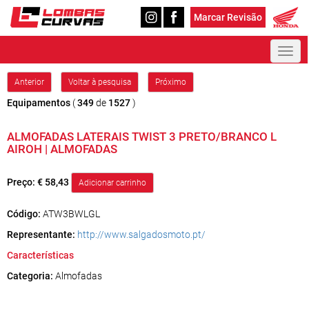
Marcar Revisão
Toggl
naviga
Anterior
Voltar à pesquisa
Próximo
Equipamentos
(
349
de
1527
)
ALMOFADAS LATERAIS TWIST 3 PRETO/BRANCO L
AIROH | ALMOFADAS
Preço:
€ 58,43
Código:
ATW3BWLGL
Representante:
http://www.salgadosmoto.pt/
Características
Categoria:
Almofadas