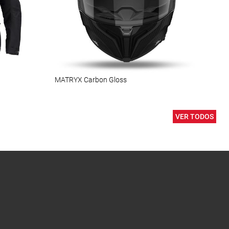
MATRYX Carbon Gloss
SPRI
VER TODOS