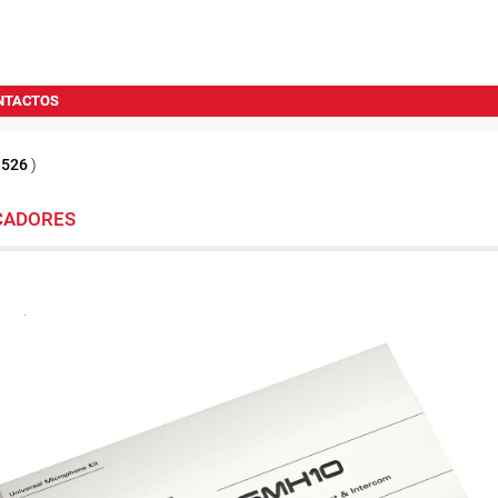
NTACTOS
1526
)
CADORES