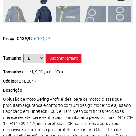
Preço:
€ 139,99
€ 199,99
Tamanho:
Tamanhos:
L, M, S, XL, XXL, XXXL
Código:
BTB2047
Descrição
O blusão de moto Bering Profil é ideal para os motociclistas que
procuram segurança e conforto com um design moderno e ajustado.
Fabricado em Fibretech 600D e Hard Mesh com fibras recicladas,
oferece resistência e ventilação. Homologado pelas normas EN 1621-
1 e EN 17092-4 A, inclui proteções CE nos ombros e cotovelos
(removíveis) e um bolso para protetor de costas. O forro fixo de
malha REPREVE® proporciona conforto e sustentabilidade. Conta