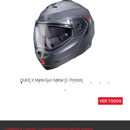
DUKE X Mate Gun Metal C/ Pinlock
Capa
VER TODOS
Lombas e Curvas - Concessionário oficial Honda